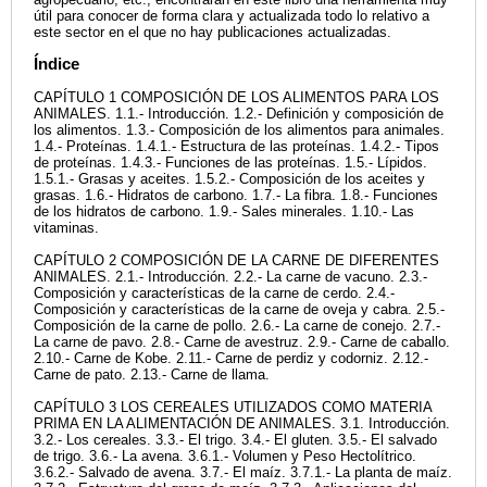
útil para conocer de forma clara y actualizada todo lo relativo a
este sector en el que no hay publicaciones actualizadas.
Índice
CAPÍTULO 1 COMPOSICIÓN DE LOS ALIMENTOS PARA LOS
ANIMALES. 1.1.- Introducción. 1.2.- Definición y composición de
los alimentos. 1.3.- Composición de los alimentos para animales.
1.4.- Proteínas. 1.4.1.- Estructura de las proteínas. 1.4.2.- Tipos
de proteínas. 1.4.3.- Funciones de las proteínas. 1.5.- Lípidos.
1.5.1.- Grasas y aceites. 1.5.2.- Composición de los aceites y
grasas. 1.6.- Hidratos de carbono. 1.7.- La fibra. 1.8.- Funciones
de los hidratos de carbono. 1.9.- Sales minerales. 1.10.- Las
vitaminas.
CAPÍTULO 2 COMPOSICIÓN DE LA CARNE DE DIFERENTES
ANIMALES. 2.1.- Introducción. 2.2.- La carne de vacuno. 2.3.-
Composición y características de la carne de cerdo. 2.4.-
Composición y características de la carne de oveja y cabra. 2.5.-
Composición de la carne de pollo. 2.6.- La carne de conejo. 2.7.-
La carne de pavo. 2.8.- Carne de avestruz. 2.9.- Carne de caballo.
2.10.- Carne de Kobe. 2.11.- Carne de perdiz y codorniz. 2.12.-
Carne de pato. 2.13.- Carne de llama.
CAPÍTULO 3 LOS CEREALES UTILIZADOS COMO MATERIA
PRIMA EN LA ALIMENTACIÓN DE ANIMALES. 3.1. Introducción.
3.2.- Los cereales. 3.3.- El trigo. 3.4.- El gluten. 3.5.- El salvado
de trigo. 3.6.- La avena. 3.6.1.- Volumen y Peso Hectolítrico.
3.6.2.- Salvado de avena. 3.7.- El maíz. 3.7.1.- La planta de maíz.