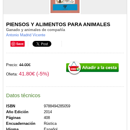
PIENSOS Y ALIMENTOS PARA ANIMALES
Ganado y animales de compañía
Antonio Madrid Vicente
Save
Precio:
44.00€
41.80€ (-5%)
Oferta:
Datos técnicos
ISBN
9788494285059
Año Edición
2014
Páginas
408
Encuadernación
Rústica
Idioma
Español