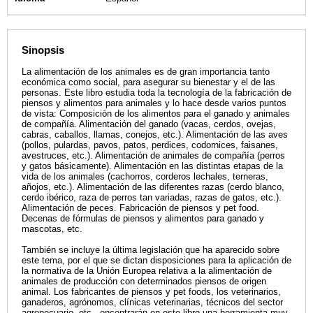
Sinopsis
La alimentación de los animales es de gran importancia tanto
económica como social, para asegurar su bienestar y el de las
personas. Este libro estudia toda la tecnología de la fabricación de
piensos y alimentos para animales y lo hace desde varios puntos
de vista: Composición de los alimentos para el ganado y animales
de compañía. Alimentación del ganado (vacas, cerdos, ovejas,
cabras, caballos, llamas, conejos, etc.). Alimentación de las aves
(pollos, pulardas, pavos, patos, perdices, codornices, faisanes,
avestruces, etc.). Alimentación de animales de compañía (perros
y gatos básicamente). Alimentación en las distintas etapas de la
vida de los animales (cachorros, corderos lechales, terneras,
añojos, etc.). Alimentación de las diferentes razas (cerdo blanco,
cerdo ibérico, raza de perros tan variadas, razas de gatos, etc.).
Alimentación de peces. Fabricación de piensos y pet food.
Decenas de fórmulas de piensos y alimentos para ganado y
mascotas, etc.
También se incluye la última legislación que ha aparecido sobre
este tema, por el que se dictan disposiciones para la aplicación de
la normativa de la Unión Europea relativa a la alimentación de
animales de producción con determinados piensos de origen
animal. Los fabricantes de piensos y pet foods, los veterinarios,
ganaderos, agrónomos, clínicas veterinarias, técnicos del sector
agropecuario, etc., encontrarán en este libro una herramienta muy