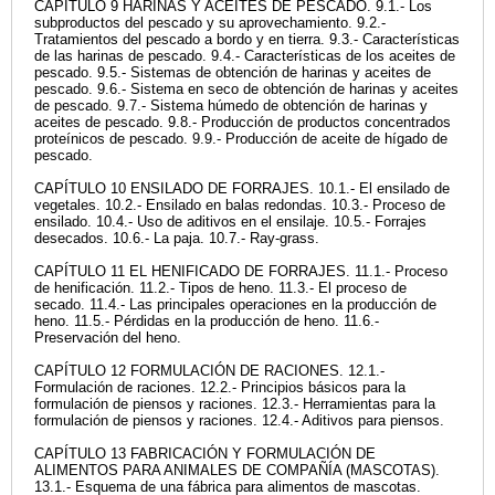
CAPÍTULO 9 HARINAS Y ACEITES DE PESCADO. 9.1.- Los
subproductos del pescado y su aprovechamiento. 9.2.-
Tratamientos del pescado a bordo y en tierra. 9.3.- Características
de las harinas de pescado. 9.4.- Características de los aceites de
pescado. 9.5.- Sistemas de obtención de harinas y aceites de
pescado. 9.6.- Sistema en seco de obtención de harinas y aceites
de pescado. 9.7.- Sistema húmedo de obtención de harinas y
aceites de pescado. 9.8.- Producción de productos concentrados
proteínicos de pescado. 9.9.- Producción de aceite de hígado de
pescado.
CAPÍTULO 10 ENSILADO DE FORRAJES. 10.1.- El ensilado de
vegetales. 10.2.- Ensilado en balas redondas. 10.3.- Proceso de
ensilado. 10.4.- Uso de aditivos en el ensilaje. 10.5.- Forrajes
desecados. 10.6.- La paja. 10.7.- Ray-grass.
CAPÍTULO 11 EL HENIFICADO DE FORRAJES. 11.1.- Proceso
de henificación. 11.2.- Tipos de heno. 11.3.- El proceso de
secado. 11.4.- Las principales operaciones en la producción de
heno. 11.5.- Pérdidas en la producción de heno. 11.6.-
Preservación del heno.
CAPÍTULO 12 FORMULACIÓN DE RACIONES. 12.1.-
Formulación de raciones. 12.2.- Principios básicos para la
formulación de piensos y raciones. 12.3.- Herramientas para la
formulación de piensos y raciones. 12.4.- Aditivos para piensos.
CAPÍTULO 13 FABRICACIÓN Y FORMULACIÓN DE
ALIMENTOS PARA ANIMALES DE COMPAÑÍA (MASCOTAS).
13.1.- Esquema de una fábrica para alimentos de mascotas.