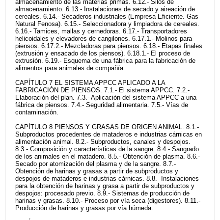
almacenamiento de las materias primas. 6.12.- Silos de
almacenamiento. 6.13.- Instalaciones de secado y aireación de
cereales. 6.14.- Secaderos industriales (Empresa Eficiente. Gas
Natural Fenosa). 6.15.- Seleccionadora y limpiadora de cereales.
6.16.- Tamices, mallas y cernedoras. 6.17.- Transportadores
helicoidales y elevadores de cangilones. 6.17.1.- Molinos para
piensos. 6.17.2.- Mezcladoras para piensos. 6.18.- Etapas finales
(extrusión y ensacado de los piensos). 6.18.1.- El proceso de
extrusión. 6.19.- Esquema de una fábrica para la fabricación de
alimentos para animales de compañía.
CAPÍTULO 7 EL SISTEMA APPCC APLICADO A LA
FABRICACIÓN DE PIENSOS. 7.1.- El sistema APPCC. 7.2.-
Elaboración del plan. 7.3.- Aplicación del sistema APPCC a una
fábrica de piensos. 7.4.- Seguridad alimentaria. 7.5.- Vías de
contaminación.
CAPÍTULO 8 PIENSOS Y GRASAS DE ORIGEN ANIMAL. 8.1.-
Subproductos procedentes de mataderos e industrias cárnicas en
alimentación animal. 8.2.- Subproductos, canales y despojos.
8.3.- Composición y características de la sangre. 8.4.- Sangrado
de los animales en el matadero. 8.5.- Obtención de plasma. 8.6.-
Secado por atomización del plasma y de la sangre. 8.7.-
Obtención de harinas y grasas a partir de subproductos y
despojos de mataderos e industrias cárnicas. 8.8.- Instalaciones
para la obtención de harinas y grasa a partir de subproductos y
despojos: procesado previo. 8.9.- Sistemas de producción de
harinas y grasas. 8.10.- Proceso por vía seca (digestores). 8.11.-
Producción de harinas y grasas por vía húmeda.