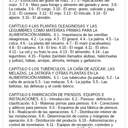
3.7.2.- Estructura del grano de maíz. 3.7.3.- Aplicaciones del
maíz. 3.7.4.- Maíz para forraje y alimento del ganado y aves. 3.8.-
La cebada. 3.9.- El sorgo. 3.10.- El arroz: grano, salvado y paja.
3.11.- El centeno. 3.12.- El mijo. 3.13.- El triticale. 3.14.- El
alpiste. 3.15.- El almidón.
CAPÍTULO 4 LAS PLANTAS OLEAGINOSAS Y LAS
LEGUMBRES COMO MATERIAS PRIMAS PARA LA
ALIMENTACIÓN ANIMAL. 4.1.- Importancia de las semillas
oleaginosas. 4.2.- La soja. 4.3.- El girasol. 4.4.- La palma. 4.5.- La
colza. 4.6.- La planta del sésamo. 4.7.- El maní (cacahuetes).
4.8.- El cártamo. 4.9.- El lino. 4.10.- El nogal. 4.11.- El olivo.
4.12.- La vid y su fruto la uva. 4.13.- El almendro. 4.14.- Las
legumbres. 4.15.- Frijoles (también llamados alubias, habichuelas
y judías), habas, arvejas, almorta, lentejas y garbanzos.
CAPÍTULO 5 LOS TUBÉRCULOS, LA CAÑA DE AZÚCAR, LAS
MELAZAS, LA JATROFA Y OTRAS PLANTAS EN LA
ALIMENTACIÓN ANIMAL. 5.1.- Los tubérculos (la patata). 5.2.- La
caña de azúcar.5.3.- Las melazas. 5.4.- La jojoba. 5.5.- Las
bellotas, las dehesas y el cerdo ibérico.
CAPÍTULO 6 FABRICACIÓN DE PIENSOS. EQUIPOS E
INSTALACIONES. 6.1.- Introducción. 6.2.- Piensos: definición y
clasificación. 6.3.- Materias primas para piensos. 6.4.- Correctores
y aditivos para piensos. 6.5.- Esquema de una fábrica de piensos.
6.6.- Realización de las operaciones. 6.7.- Distribución interior de
las instalaciones. 6.8.- Determinación de costos y márgenes de
operación. 6.9.- Distribución del producto. 6.10.- Administración y
control de inventarios. 6.11.- Equipos de recepción, controles y