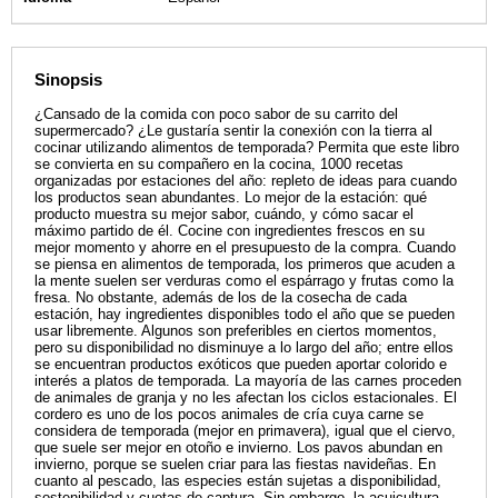
Sinopsis
¿Cansado de la comida con poco sabor de su carrito del
supermercado? ¿Le gustaría sentir la conexión con la tierra al
cocinar utilizando alimentos de temporada? Permita que este libro
se convierta en su compañero en la cocina, 1000 recetas
organizadas por estaciones del año: repleto de ideas para cuando
los productos sean abundantes. Lo mejor de la estación: qué
producto muestra su mejor sabor, cuándo, y cómo sacar el
máximo partido de él. Cocine con ingredientes frescos en su
mejor momento y ahorre en el presupuesto de la compra. Cuando
se piensa en alimentos de temporada, los primeros que acuden a
la mente suelen ser verduras como el espárrago y frutas como la
fresa. No obstante, además de los de la cosecha de cada
estación, hay ingredientes disponibles todo el año que se pueden
usar libremente. Algunos son preferibles en ciertos momentos,
pero su disponibilidad no disminuye a lo largo del año; entre ellos
se encuentran productos exóticos que pueden aportar colorido e
interés a platos de temporada. La mayoría de las carnes proceden
de animales de granja y no les afectan los ciclos estacionales. El
cordero es uno de los pocos animales de cría cuya carne se
considera de temporada (mejor en primavera), igual que el ciervo,
que suele ser mejor en otoño e invierno. Los pavos abundan en
invierno, porque se suelen criar para las fiestas navideñas. En
cuanto al pescado, las especies están sujetas a disponibilidad,
sostenibilidad y cuotas de captura. Sin embargo, la acuicultura