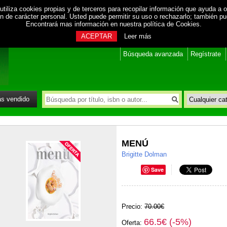
utiliza cookies propias y de terceros para recopilar información que ayuda a o
ión de carácter personal. Usted puede permitir su uso o rechazarlo; también p
Encontrará mas información en nuestra
política de Cookies
.
ACEPTAR
Leer más
Búsqueda avanzada
Regístrate
s vendido
MENÚ
Brigitte Dolman
Save
Precio:
70.00€
66.5€ (-5%)
Oferta: