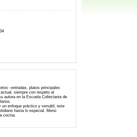
04
os –entradas, platos principales
 actual, siempre con respeto al
su autora en la Escuela Collectania de
olanos.
 un enfoque práctico y versátil, este
cotidiano hasta lo especial. Menú
la cocina.