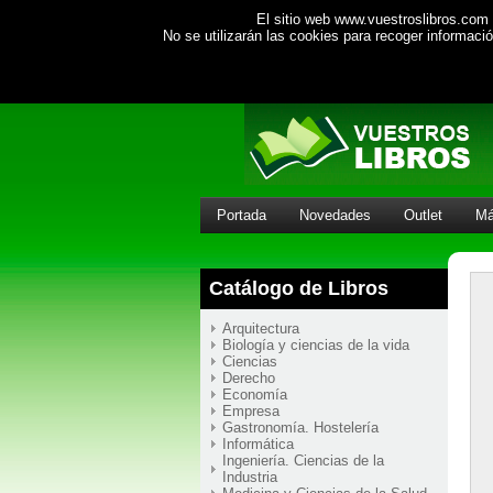
El sitio web www.vuestroslibros.com 
No se utilizarán las cookies para recoger informac
Portada
Novedades
Outlet
Má
Catálogo de Libros
Arquitectura
Biología y ciencias de la vida
Ciencias
Derecho
Economía
Empresa
Gastronomía. Hostelería
Informática
Ingeniería. Ciencias de la
Industria