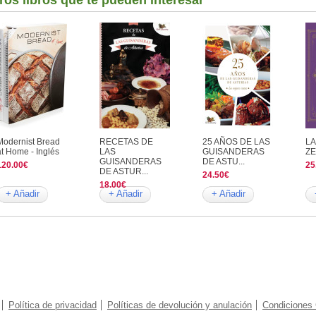
ros libros que te pueden interesar
Modernist Bread
RECETAS DE
25 AÑOS DE LAS
LA
at Home - Inglés
LAS
GUISANDERAS
Z
GUISANDERAS
DE ASTU...
120.00€
25
DE ASTUR...
24.50€
18.00€
+ Añadir
+ Añadir
+ Añadir
Política de privacidad
Políticas de devolución y anulación
Condiciones 