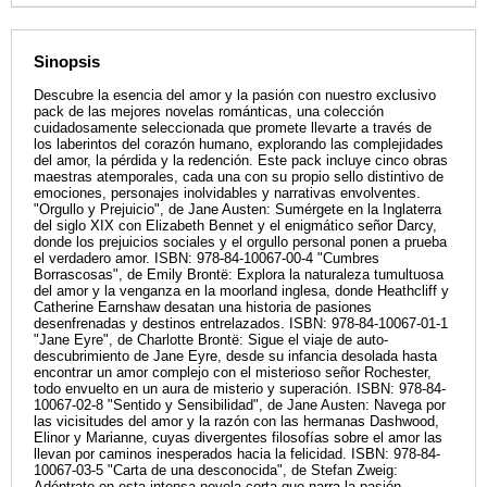
Sinopsis
Descubre la esencia del amor y la pasión con nuestro exclusivo
pack de las mejores novelas románticas, una colección
cuidadosamente seleccionada que promete llevarte a través de
los laberintos del corazón humano, explorando las complejidades
del amor, la pérdida y la redención. Este pack incluye cinco obras
maestras atemporales, cada una con su propio sello distintivo de
emociones, personajes inolvidables y narrativas envolventes.
"Orgullo y Prejuicio", de Jane Austen: Sumérgete en la Inglaterra
del siglo XIX con Elizabeth Bennet y el enigmático señor Darcy,
donde los prejuicios sociales y el orgullo personal ponen a prueba
el verdadero amor. ISBN: 978-84-10067-00-4 "Cumbres
Borrascosas", de Emily Brontë: Explora la naturaleza tumultuosa
del amor y la venganza en la moorland inglesa, donde Heathcliff y
Catherine Earnshaw desatan una historia de pasiones
desenfrenadas y destinos entrelazados. ISBN: 978-84-10067-01-1
"Jane Eyre", de Charlotte Brontë: Sigue el viaje de auto-
descubrimiento de Jane Eyre, desde su infancia desolada hasta
encontrar un amor complejo con el misterioso señor Rochester,
todo envuelto en un aura de misterio y superación. ISBN: 978-84-
10067-02-8 "Sentido y Sensibilidad", de Jane Austen: Navega por
las vicisitudes del amor y la razón con las hermanas Dashwood,
Elinor y Marianne, cuyas divergentes filosofías sobre el amor las
llevan por caminos inesperados hacia la felicidad. ISBN: 978-84-
10067-03-5 "Carta de una desconocida", de Stefan Zweig:
Adéntrate en esta intensa novela corta que narra la pasión