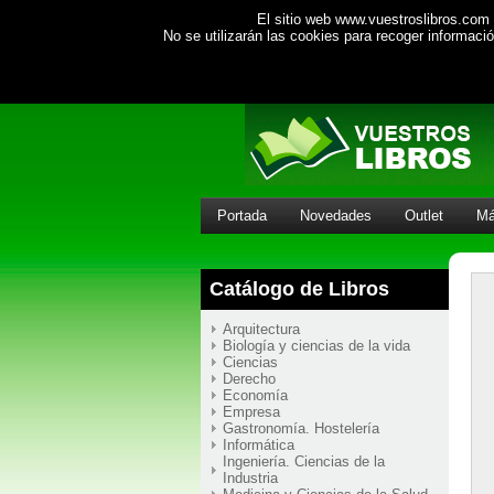
El sitio web www.vuestroslibros.com 
No se utilizarán las cookies para recoger informac
Portada
Novedades
Outlet
Má
Catálogo de Libros
Arquitectura
Biología y ciencias de la vida
Ciencias
Derecho
Economía
Empresa
Gastronomía. Hostelería
Informática
Ingeniería. Ciencias de la
Industria