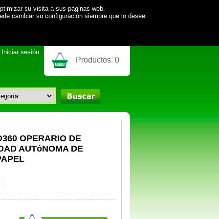
ptimizar su visita a sus páginas web.
uede cambiar su configuración siempre que lo desee.
Iniciar sesión
Productos:
0
D360 OPERARIO DE
DAD AUTóNOMA DE
PAPEL