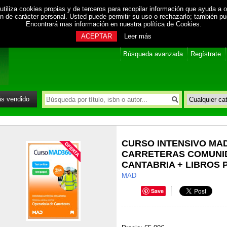
utiliza cookies propias y de terceros para recopilar información que ayuda a o
ión de carácter personal. Usted puede permitir su uso o rechazarlo; también p
Encontrará mas información en nuestra
política de Cookies
.
ACEPTAR
Leer más
Búsqueda avanzada
Regístrate
s vendido
CURSO INTENSIVO MA
CARRETERAS COMUNI
CANTABRIA + LIBROS 
MAD
Save