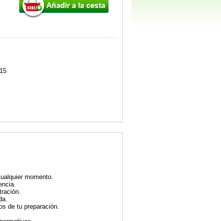
15
 cualquier momento.
encia.
ración.
da.
os de tu preparación.