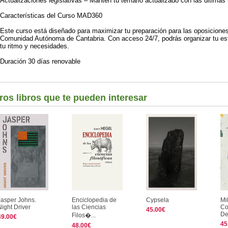
Actualizaciones legislativas – Mantén tu temario actualizado con las últimas
Características del Curso MAD360
Este curso está diseñado para maximizar tu preparación para las oposiciones
Comunidad Autónoma de Cantabria. Con acceso 24/7, podrás organizar tu est
tu ritmo y necesidades.
Duración 30 días renovable
ros libros que te pueden interesar
Jasper Johns.
Enciclopedia de
Cypsela
Mi
Night Driver
las Ciencias
Co
45.00€
De
Filos�...
49.00€
45
48.00€