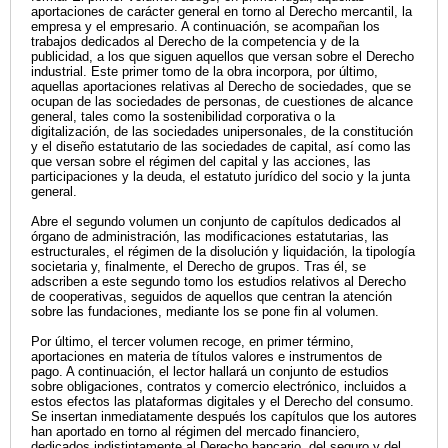
aportaciones de carácter general en torno al Derecho mercantil, la
empresa y el empresario. A continuación, se acompañan los
trabajos dedicados al Derecho de la competencia y de la
publicidad, a los que siguen aquellos que versan sobre el Derecho
industrial. Este primer tomo de la obra incorpora, por último,
aquellas aportaciones relativas al Derecho de sociedades, que se
ocupan de las sociedades de personas, de cuestiones de alcance
general, tales como la sostenibilidad corporativa o la
digitalización, de las sociedades unipersonales, de la constitución
y el diseño estatutario de las sociedades de capital, así como las
que versan sobre el régimen del capital y las acciones, las
participaciones y la deuda, el estatuto jurídico del socio y la junta
general.
Abre el segundo volumen un conjunto de capítulos dedicados al
órgano de administración, las modificaciones estatutarias, las
estructurales, el régimen de la disolución y liquidación, la tipología
societaria y, finalmente, el Derecho de grupos. Tras él, se
adscriben a este segundo tomo los estudios relativos al Derecho
de cooperativas, seguidos de aquellos que centran la atención
sobre las fundaciones, mediante los se pone fin al volumen.
Por último, el tercer volumen recoge, en primer término,
aportaciones en materia de títulos valores e instrumentos de
pago. A continuación, el lector hallará un conjunto de estudios
sobre obligaciones, contratos y comercio electrónico, incluidos a
estos efectos las plataformas digitales y el Derecho del consumo.
Se insertan inmediatamente después los capítulos que los autores
han aportado en torno al régimen del mercado financiero,
dedicados indistintamente al Derecho bancario, del seguro y del