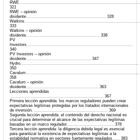
RWE................................................................................................
321
RWE – opinión
disidente................................................................ 328
Watkins............................................................................................
333
Watkins – opinión
disidente........................................................... 338
PV
Investors.....................................................................................
340
PV Investors – opinión
disidente.................................................... 347
Hydro...............................................................................................
350
Cavalum...........................................................................................
358
Cavalum – opinión
disidente.......................................................... 363
Lecciones aprendidas
........................................................................... 367
Primera lección aprendida: los marcos reguladores pueden crear
expectativas legítimas protegidas por los tratados internacionales
de inversión. ........................................................... 369
Segunda lección aprendida: el contenido del derecho nacional es
crucial para determinar el alcance de las expectativas legítimas
basadas en un marco regulador...................................... 378
Tercera lección aprendida: la diligencia debida legal es esencial
para garantizar la existencia de expectativas legítimas a la
estabilidad normativa en sectores fuertemente regulados...... 383