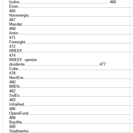
Isolux........................................................................... 466
Eiser.................................................................................................
466
Novenergia.......................................................................................
467
Masdar.............................................................................................
468
Antin................................................................................................
471
Foresight..........................................................................................
472
RREEF.............................................................................................
474
RREEF: opinión
disidente.............................................................. 477
Cube................................................................................................
478
NextEra............................................................................................
480
9REN...............................................................................................
482
SolEs...............................................................................................
483
InfraRed...........................................................................................
486
OperaFund......................................................................................
489
BayWa.............................................................................................
490
Stadtwerke.......................................................................................