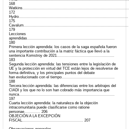
168
Watkins............................................................................................
172
Hydro...............................................................................................
175
Cavalum...........................................................................................
179
Lecciones
aprendidas............................................................................
180
Primera lección aprendida: los casos de la saga española fueron
una importante contribución a la matriz fáctica que llevó a la
sentencia Komstroy de 2021..................................................
183
Segunda lección aprendida: las tensiones entre la legislación de
UE y la protección en virtud del TCE están lejos de resolverse de
forma definitiva, y los principales puntos del debate
han evolucionado con el tiempo..............................................
188
Tercera lección aprendida: las diferencias entre los arbitrajes del
CIADI y los que no lo son han cobrado más importancia que
nunca...................................................................................
197
Cuarta lección aprendida: la naturaleza de la objeción
intracomunitaria puede clasificarse como ratione
personae.............. 206
OBJECIÓN A LA EXCEPCIÓN
FISCAL..................................................... 207
Observaciones generales