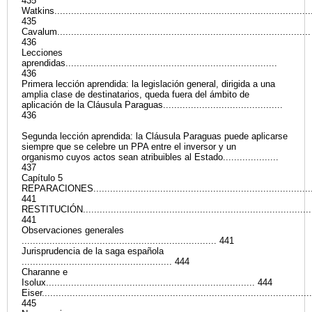
435
Watkins............................................................................................
435
Cavalum...........................................................................................
436
Lecciones
aprendidas............................................................................
436
Primera lección aprendida: la legislación general, dirigida a una
amplia clase de destinatarios, queda fuera del ámbito de
aplicación de la Cláusula Paraguas...........................................
436
Segunda lección aprendida: la Cláusula Paraguas puede aplicarse
siempre que se celebre un PPA entre el inversor y un
organismo cuyos actos sean atribuibles al Estado....................
437
Capítulo 5
REPARACIONES................................................................................
441
RESTITUCIÓN...................................................................................
441
Observaciones generales
...................................................................... 441
Jurisprudencia de la saga española
...................................................... 444
Charanne e
Isolux........................................................................... 444
Eiser.................................................................................................
445