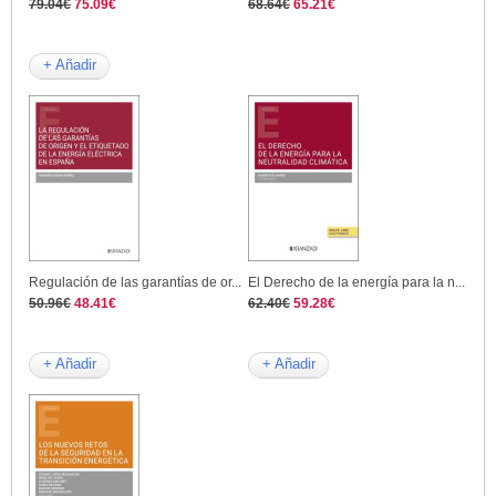
79.04€
75.09€
68.64€
65.21€
+ Añadir
Regulación de las garantías de or...
El Derecho de la energía para la n...
50.96€
48.41€
62.40€
59.28€
+ Añadir
+ Añadir