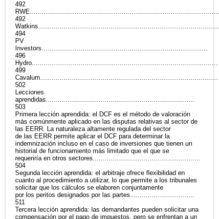
492
RWE................................................................................................
492
Watkins............................................................................................
494
PV
Investors.....................................................................................
496
Hydro...............................................................................................
499
Cavalum...........................................................................................
502
Lecciones
aprendidas............................................................................
503
Primera lección aprendida: el DCF es el método de valoración
más comúnmente aplicado en las disputas relativas al sector de
las EERR. La naturaleza altamente regulada del sector
de las EERR permite aplicar el DCF para determinar la
indemnización incluso en el caso de inversiones que tienen un
historial de funcionamiento más limitado que el que se
requeriría en otros sectores.......................................................
504
Segunda lección aprendida: el arbitraje ofrece flexibilidad en
cuanto al procedimiento a utilizar, lo que permite a los tribunales
solicitar que los cálculos se elaboren conjuntamente
por los peritos designados por las partes.................................
511
Tercera lección aprendida: las demandantes pueden solicitar una
compensación por el pago de impuestos, pero se enfrentan a un