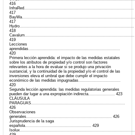
416
InfraRed...........................................................................................
417
BayWa.............................................................................................
417
Hydro...............................................................................................
418
Cavalum...........................................................................................
419
Lecciones
aprendidas............................................................................
420
Primera lección aprendida: el impacto de las medidas estatales
sobre los atributos de propiedad y/o control son factores
relevantes a la hora de evaluar si se produjo una privación
sustancial, y la continuidad de la propiedad y/o el control de las
inversiones eleva el umbral que debe cumplir el impacto
económico de las medidas impugnadas...................................
420
Segunda lección aprendida: las medidas regulatorias generales
pueden dar lugar a una expropiación indirecta...................... 423
CLÁUSULA
PARAGUAS..............................................................................
426
Observaciones
generales....................................................................... 426
Jurisprudencia de la saga
española....................................................... 429
Isolux...............................................................................................
429