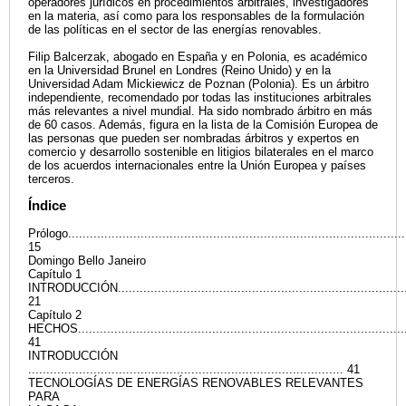
operadores jurídicos en procedimientos arbitrales, investigadores
en la materia, así como para los responsables de la formulación
de las políticas en el sector de las energías renovables.
Filip Balcerzak, abogado en España y en Polonia, es académico
en la Universidad Brunel en Londres (Reino Unido) y en la
Universidad Adam Mickiewicz de Poznan (Polonia). Es un árbitro
independiente, recomendado por todas las instituciones arbitrales
más relevantes a nivel mundial. Ha sido nombrado árbitro en más
de 60 casos. Además, figura en la lista de la Comisión Europea de
las personas que pueden ser nombradas árbitros y expertos en
comercio y desarrollo sostenible en litigios bilaterales en el marco
de los acuerdos internacionales entre la Unión Europea y países
terceros.
Índice
Prólogo.............................................................................................
15
Domingo Bello Janeiro
Capítulo 1
INTRODUCCIÓN.................................................................................
21
Capítulo 2
HECHOS...........................................................................................
41
INTRODUCCIÓN
....................................................................................... 41
TECNOLOGÍAS DE ENERGÍAS RENOVABLES RELEVANTES
PARA