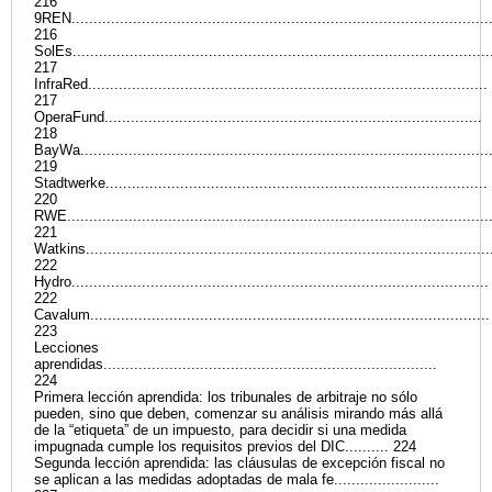
216
9REN...............................................................................................
216
SolEs...............................................................................................
217
InfraRed...........................................................................................
217
OperaFund......................................................................................
218
BayWa.............................................................................................
219
Stadtwerke.......................................................................................
220
RWE................................................................................................
221
Watkins............................................................................................
222
Hydro...............................................................................................
222
Cavalum...........................................................................................
223
Lecciones
aprendidas............................................................................
224
Primera lección aprendida: los tribunales de arbitraje no sólo
pueden, sino que deben, comenzar su análisis mirando más allá
de la “etiqueta” de un impuesto, para decidir si una medida
impugnada cumple los requisitos previos del DIC.......... 224
Segunda lección aprendida: las cláusulas de excepción fiscal no
se aplican a las medidas adoptadas de mala fe........................