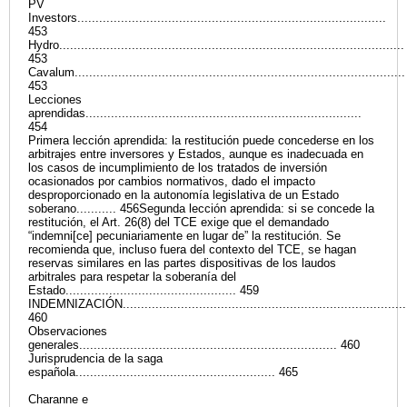
PV
Investors.....................................................................................
453
Hydro...............................................................................................
453
Cavalum...........................................................................................
453
Lecciones
aprendidas............................................................................
454
Primera lección aprendida: la restitución puede concederse en los
arbitrajes entre inversores y Estados, aunque es inadecuada en
los casos de incumplimiento de los tratados de inversión
ocasionados por cambios normativos, dado el impacto
desproporcionado en la autonomía legislativa de un Estado
soberano........... 456Segunda lección aprendida: si se concede la
restitución, el Art. 26(8) del TCE exige que el demandado
“indemni[ce] pecuniariamente en lugar de” la restitución. Se
recomienda que, incluso fuera del contexto del TCE, se hagan
reservas similares en las partes dispositivas de los laudos
arbitrales para respetar la soberanía del
Estado............................................... 459
INDEMNIZACIÓN...............................................................................
460
Observaciones
generales....................................................................... 460
Jurisprudencia de la saga
española....................................................... 465
Charanne e