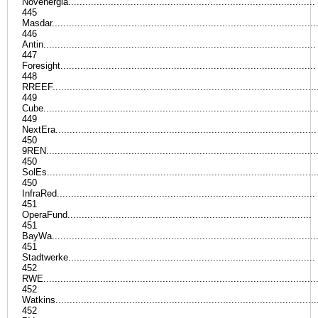
Novenergia.......................................................................................
445
Masdar.............................................................................................
446
Antin................................................................................................
447
Foresight..........................................................................................
448
RREEF.............................................................................................
449
Cube................................................................................................
449
NextEra............................................................................................
450
9REN...............................................................................................
450
SolEs...............................................................................................
450
InfraRed...........................................................................................
451
OperaFund......................................................................................
451
BayWa.............................................................................................
451
Stadtwerke.......................................................................................
452
RWE................................................................................................
452
Watkins............................................................................................
452