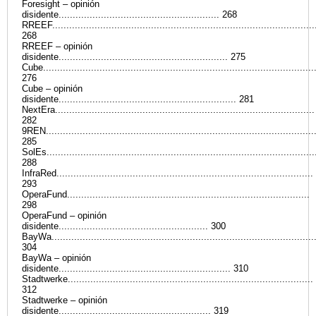
Foresight – opinión
disidente......................................................... 268
RREEF.............................................................................................
268
RREEF – opinión
disidente............................................................ 275
Cube................................................................................................
276
Cube – opinión
disidente............................................................... 281
NextEra............................................................................................
282
9REN...............................................................................................
285
SolEs...............................................................................................
288
InfraRed...........................................................................................
293
OperaFund......................................................................................
298
OperaFund – opinión
disidente..................................................... 300
BayWa.............................................................................................
304
BayWa – opinión
disidente............................................................. 310
Stadtwerke.......................................................................................
312
Stadtwerke – opinión
disidente...................................................... 319