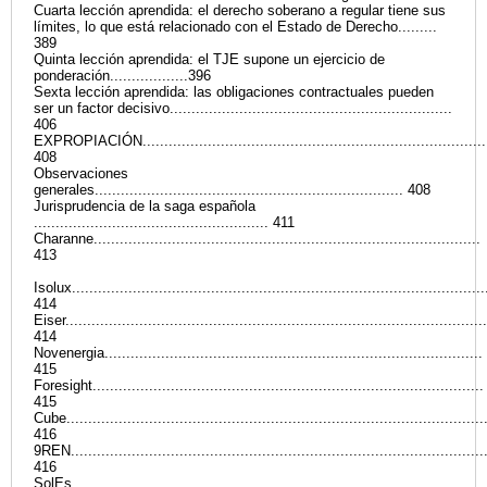
Cuarta lección aprendida: el derecho soberano a regular tiene sus
límites, lo que está relacionado con el Estado de Derecho.........
389
Quinta lección aprendida: el TJE supone un ejercicio de
ponderación..................396
Sexta lección aprendida: las obligaciones contractuales pueden
ser un factor decisivo.................................................................
406
EXPROPIACIÓN................................................................................
408
Observaciones
generales....................................................................... 408
Jurisprudencia de la saga española
...................................................... 411
Charanne.........................................................................................
413
Isolux...............................................................................................
414
Eiser.................................................................................................
414
Novenergia.......................................................................................
415
Foresight..........................................................................................
415
Cube................................................................................................
416
9REN...............................................................................................
416
SolEs...............................................................................................