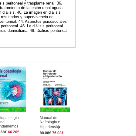
is peritoneal y trasplante renal. 36.
l tratamiento de la lesión renal aguda.
 diálisis. 40. La imagen en diálisis
a, resultados y supervivencia de
 peritoneal. 44. Aspectos psicosociales
peritoneal. 46. La diálisis peritoneal
is domiciliaria. 48. Diálisis peritoneal
siopatología
Manual de
nal.
Nefrología e
ndamentos
Hipertensi�...
.68€
66.20€
80.08€
76.08€