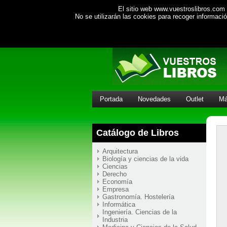
El sitio web www.vuestroslibros.com 
No se utilizarán las cookies para recoger informac
Portada
Novedades
Outlet
Má
Catálogo de Libros
Arquitectura
Biología y ciencias de la vida
Ciencias
Derecho
Economía
Empresa
Gastronomía. Hostelería
Informática
Ingeniería. Ciencias de la
Industria