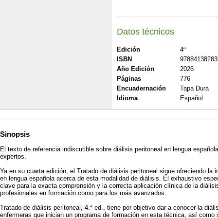
Datos técnicos
Edición
4ª
ISBN
97884138283
Año Edición
2026
Páginas
776
Encuadernación
Tapa Dura
Idioma
Español
Sinopsis
El texto de referencia indiscutible sobre diálisis peritoneal en lengua español
expertos.
Ya en su cuarta edición, el Tratado de diálisis peritoneal sigue ofreciendo l
en lengua española acerca de esta modalidad de diálisis. El exhaustivo espe
clave para la exacta comprensión y la correcta aplicación clínica de la diálisis
profesionales en formación como para los más avanzados.
Tratado de diálisis peritoneal, 4.ª ed., tiene por objetivo dar a conocer la diál
enfermeras que inician un programa de formación en esta técnica, así como s