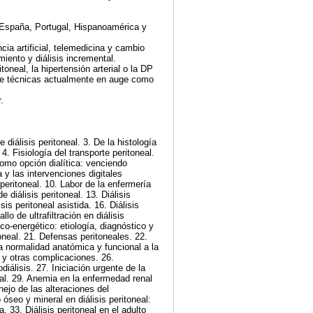
 España, Portugal, Hispanoamérica y
ia artificial, telemedicina y cambio
iento y diálisis incremental.
toneal, la hipertensión arterial o la DP
bre técnicas actualmente en auge como
.
 diálisis peritoneal. 3. De la histología
. Fisiología del transporte peritoneal.
 como opción dialítica: venciendo
 y las intervenciones digitales
s peritoneal. 10. Labor de la enfermería
 diálisis peritoneal. 13. Diálisis
is peritoneal asistida. 16. Diálisis
lo de ultrafiltración en diálisis
ico-energético: etiología, diagnóstico y
toneal. 21. Defensas peritoneales. 22.
 la normalidad anatómica y funcional a la
 y otras complicaciones. 26.
diálisis. 27. Iniciación urgente de la
neal. 29. Anemia en la enfermedad renal
nejo de las alteraciones del
seo y mineral en diálisis peritoneal:
. 33. Diálisis peritoneal en el adulto