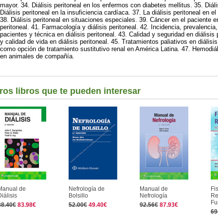
mayor. 34. Diálisis peritoneal en los enfermos con diabetes mellitus. 35. Diális
Diálisis peritoneal en la insuficiencia cardíaca. 37. La diálisis peritoneal en e
38. Diálisis peritoneal en situaciones especiales. 39. Cáncer en el paciente en
peritoneal. 41. Farmacología y diálisis peritoneal. 42. Incidencia, prevalenci
pacientes y técnica en diálisis peritoneal. 43. Calidad y seguridad en diálisis
y calidad de vida en diálisis peritoneal. 45. Tratamientos paliativos en diálisis 
como opción de tratamiento sustitutivo renal en América Latina. 47. Hemodiális
en animales de compañía.
ros libros que te pueden interesar
Manual de
Nefrología de
Manual de
Fi
iálisis
Bolsillo
Nefrología
Re
Fu
88.40€
83.98€
52.00€
49.40€
92.56€
87.93€
69