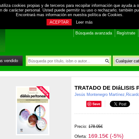
utiliza cookies propias y de terceros para recopilar información que ayuda a o
ión de carácter personal. Usted puede permitir su uso o rechazarlo; también p
Encontrará mas información en nuestra
política de Cookies
.
ACEPTAR
Leer más
Búsqueda avanzada
Regístrate
s vendido
TRATADO DE DIáLISIS
Jesús Montenegro Martínez,Ricardo 
Save
Precio:
178.05€
169.15€ (-5%)
Oferta: