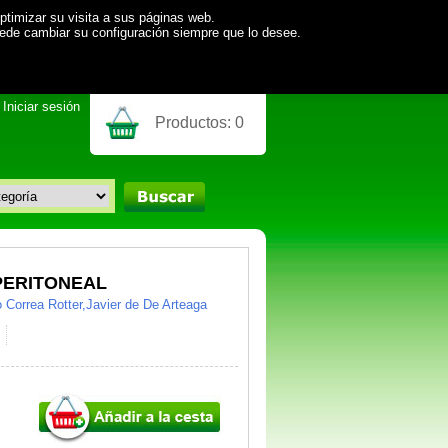
ptimizar su visita a sus páginas web.
uede cambiar su configuración siempre que lo desee.
Iniciar sesión
Productos:
0
 PERITONEAL
Correa Rotter,Javier de De Arteaga