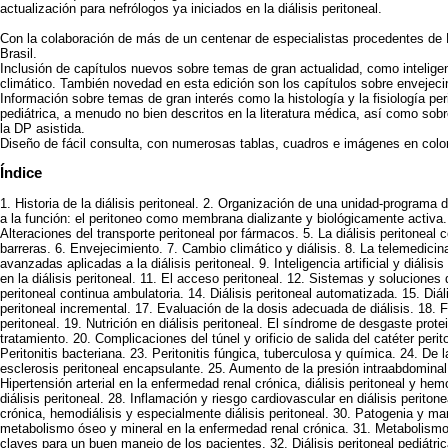
actualización para nefrólogos ya iniciados en la diálisis peritoneal.
Con la colaboración de más de un centenar de especialistas procedentes de
Brasil.
Inclusión de capítulos nuevos sobre temas de gran actualidad, como inteligenc
climático. También novedad en esta edición son los capítulos sobre envejecim
Información sobre temas de gran interés como la histología y la fisiología peri
pediátrica, a menudo no bien descritos en la literatura médica, así como so
la DP asistida.
Diseño de fácil consulta, con numerosas tablas, cuadros e imágenes en color
Índice
1. Historia de la diálisis peritoneal. 2. Organización de una unidad-programa de
a la función: el peritoneo como membrana dializante y biológicamente activa. 4
Alteraciones del transporte peritoneal por fármacos. 5. La diálisis peritoneal
barreras. 6. Envejecimiento. 7. Cambio climático y diálisis. 8. La telemedicina
avanzadas aplicadas a la diálisis peritoneal. 9. Inteligencia artificial y diálisi
en la diálisis peritoneal. 11. El acceso peritoneal. 12. Sistemas y soluciones de
peritoneal continua ambulatoria. 14. Diálisis peritoneal automatizada. 15. Diális
peritoneal incremental. 17. Evaluación de la dosis adecuada de diálisis. 18. Fal
peritoneal. 19. Nutrición en diálisis peritoneal. El síndrome de desgaste prote
tratamiento. 20. Complicaciones del túnel y orificio de salida del catéter peri
Peritonitis bacteriana. 23. Peritonitis fúngica, tuberculosa y química. 24. De
esclerosis peritoneal encapsulante. 25. Aumento de la presión intraabdominal
Hipertensión arterial en la enfermedad renal crónica, diálisis peritoneal y hemo
diálisis peritoneal. 28. Inflamación y riesgo cardiovascular en diálisis perito
crónica, hemodiálisis y especialmente diálisis peritoneal. 30. Patogenia y ma
metabolismo óseo y mineral en la enfermedad renal crónica. 31. Metabolismo ó
claves para un buen manejo de los pacientes. 32. Diálisis peritoneal pediátrica