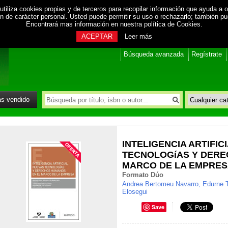
utiliza cookies propias y de terceros para recopilar información que ayuda a o
ión de carácter personal. Usted puede permitir su uso o rechazarlo; también p
Encontrará mas información en nuestra
política de Cookies
.
ACEPTAR
Leer más
Búsqueda avanzada
Regístrate
s vendido
INTELIGENCIA ARTIFIC
TECNOLOGíAS Y DERE
MARCO DE LA EMPRE
Formato Dúo
Andrea Bertomeu Navarro, Edurne T
Elosegui
Save