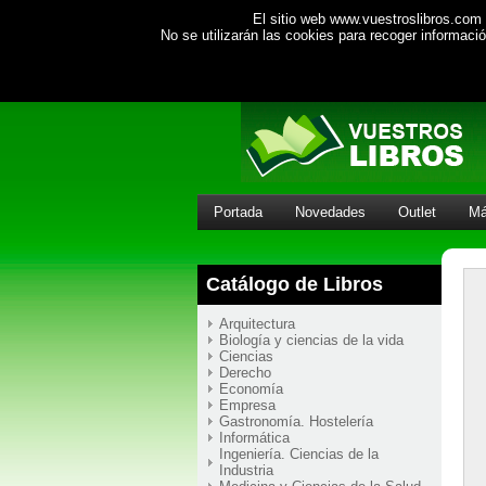
El sitio web www.vuestroslibros.com 
No se utilizarán las cookies para recoger informac
Portada
Novedades
Outlet
Má
Catálogo de Libros
Arquitectura
Biología y ciencias de la vida
Ciencias
Derecho
Economía
Empresa
Gastronomía. Hostelería
Informática
Ingeniería. Ciencias de la
Industria