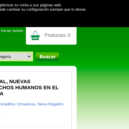
ptimizar su visita a sus páginas web.
uede cambiar su configuración siempre que lo desee.
Iniciar sesión
Productos:
0
IAL, NUEVAS
CHOS HUMANOS EN EL
SA
erradillos Ormaetxea, Nerea Magallón