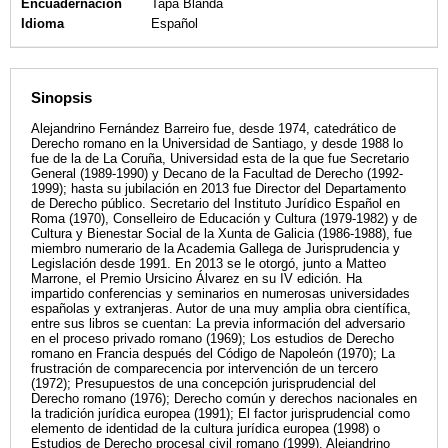
Encuadernación
Tapa Blanda
Idioma
Español
Sinopsis
Alejandrino Fernández Barreiro fue, desde 1974, catedrático de
Derecho romano en la Universidad de Santiago, y desde 1988 lo
fue de la de La Coruña, Universidad esta de la que fue Secretario
General (1989-1990) y Decano de la Facultad de Derecho (1992-
1999); hasta su jubilación en 2013 fue Director del Departamento
de Derecho público. Secretario del Instituto Jurídico Español en
Roma (1970), Conselleiro de Educación y Cultura (1979-1982) y de
Cultura y Bienestar Social de la Xunta de Galicia (1986-1988), fue
miembro numerario de la Academia Gallega de Jurisprudencia y
Legislación desde 1991. En 2013 se le otorgó, junto a Matteo
Marrone, el Premio Ursicino Álvarez en su IV edición. Ha
impartido conferencias y seminarios en numerosas universidades
españolas y extranjeras. Autor de una muy amplia obra científica,
entre sus libros se cuentan: La previa información del adversario
en el proceso privado romano (1969); Los estudios de Derecho
romano en Francia después del Código de Napoleón (1970); La
frustración de comparecencia por intervención de un tercero
(1972); Presupuestos de una concepción jurisprudencial del
Derecho romano (1976); Derecho común y derechos nacionales en
la tradición jurídica europea (1991); El factor jurisprudencial como
elemento de identidad de la cultura jurídica europea (1998) o
Estudios de Derecho procesal civil romano (1999). Alejandrino