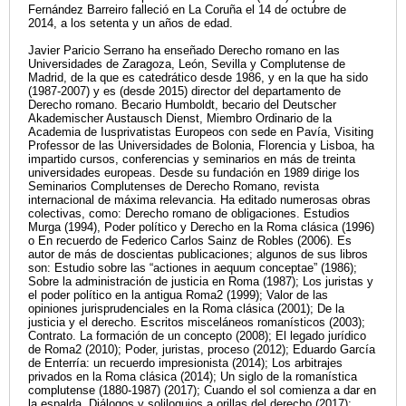
Fernández Barreiro falleció en La Coruña el 14 de octubre de
2014, a los setenta y un años de edad.
Javier Paricio Serrano ha enseñado Derecho romano en las
Universidades de Zaragoza, León, Sevilla y Complutense de
Madrid, de la que es catedrático desde 1986, y en la que ha sido
(1987-2007) y es (desde 2015) director del departamento de
Derecho romano. Becario Humboldt, becario del Deutscher
Akademischer Austausch Dienst, Miembro Ordinario de la
Academia de Iusprivatistas Europeos con sede en Pavía, Visiting
Professor de las Universidades de Bolonia, Florencia y Lisboa, ha
impartido cursos, conferencias y seminarios en más de treinta
universidades europeas. Desde su fundación en 1989 dirige los
Seminarios Complutenses de Derecho Romano, revista
internacional de máxima relevancia. Ha editado numerosas obras
colectivas, como: Derecho romano de obligaciones. Estudios
Murga (1994), Poder político y Derecho en la Roma clásica (1996)
o En recuerdo de Federico Carlos Sainz de Robles (2006). Es
autor de más de doscientas publicaciones; algunos de sus libros
son: Estudio sobre las “actiones in aequum conceptae” (1986);
Sobre la administración de justicia en Roma (1987); Los juristas y
el poder político en la antigua Roma2 (1999); Valor de las
opiniones jurisprudenciales en la Roma clásica (2001); De la
justicia y el derecho. Escritos misceláneos romanísticos (2003);
Contrato. La formación de un concepto (2008); El legado jurídico
de Roma2 (2010); Poder, juristas, proceso (2012); Eduardo García
de Enterría: un recuerdo impresionista (2014); Los arbitrajes
privados en la Roma clásica (2014); Un siglo de la romanística
complutense (1880-1987) (2017); Cuando el sol comienza a dar en
la espalda. Diálogos y soliloquios a orillas del derecho (2017);