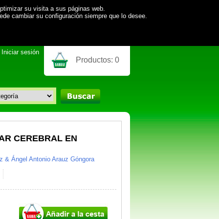
ptimizar su visita a sus páginas web.
uede cambiar su configuración siempre que lo desee.
Iniciar sesión
Productos:
0
AR CEREBRAL EN
tz & Ángel Antonio Arauz Góngora