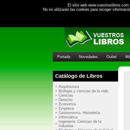
El sitio web www.vuestroslibros.com 
No se utilizarán las cookies para recoger informac
Portada
Novedades
Outlet
Má
Catálogo de Libros
Arquitectura
Biología y ciencias de la vida
Ciencias
Derecho
Economía
Empresa
Gastronomía. Hostelería
Informática
Ingeniería. Ciencias de la
Industria