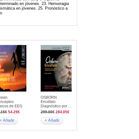
ndeterminado en jóvenes. 23. Hemorragia
ismática en jóvenes. 25. Pronóstico a
o.
wan.
OSBORN
nceptos
Encéfalo.
sicos de EEG
Diagnóstico por ...
.15€
54.29€
299.00€
284.05€
+ Añadir
+ Añadir