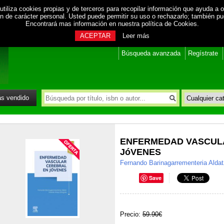
utiliza cookies propias y de terceros para recopilar información que ayuda a o
ión de carácter personal. Usted puede permitir su uso o rechazarlo; también p
Encontrará mas información en nuestra
política de Cookies
.
ACEPTAR
Leer más
Búsqueda avanzada
Regístrate
s vendido
ENFERMEDAD VASCUL
JóVENES
Fernando Barinagarrementeria Alda
Save
Precio:
59.90€