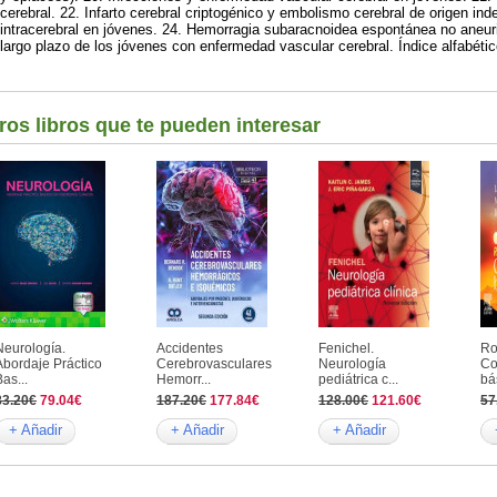
cerebral. 22. Infarto cerebral criptogénico y embolismo cerebral de origen i
intracerebral en jóvenes. 24. Hemorragia subaracnoidea espontánea no aneur
largo plazo de los jóvenes con enfermedad vascular cerebral. Índice alfabétic
ros libros que te pueden interesar
Neurología.
Accidentes
Fenichel.
Ro
Abordaje Práctico
Cerebrovasculares
Neurología
Co
as...
Hemorr...
pediátrica c...
bá
83.20€
79.04€
187.20€
177.84€
128.00€
121.60€
57
+ Añadir
+ Añadir
+ Añadir