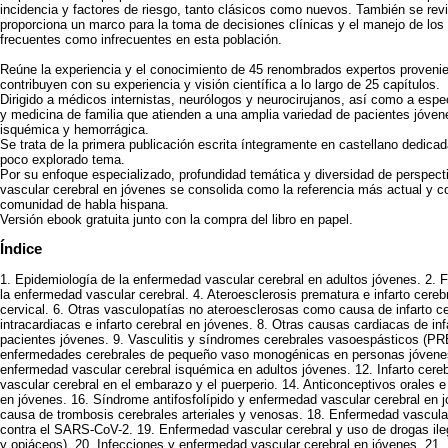
incidencia y factores de riesgo, tanto clásicos como nuevos. También se revis
proporciona un marco para la toma de decisiones clínicas y el manejo de los
frecuentes como infrecuentes en esta población.
Reúne la experiencia y el conocimiento de 45 renombrados expertos proveni
contribuyen con su experiencia y visión científica a lo largo de 25 capítulos.
Dirigido a médicos internistas, neurólogos y neurocirujanos, así como a espec
y medicina de familia que atienden a una amplia variedad de pacientes jóve
isquémica y hemorrágica.
Se trata de la primera publicación escrita íntegramente en castellano dedica
poco explorado tema.
Por su enfoque especializado, profundidad temática y diversidad de perspect
vascular cerebral en jóvenes se consolida como la referencia más actual y c
comunidad de habla hispana.
Versión ebook gratuita junto con la compra del libro en papel.
Índice
1. Epidemiología de la enfermedad vascular cerebral en adultos jóvenes. 2. Fa
la enfermedad vascular cerebral. 4. Ateroesclerosis prematura e infarto cerebr
cervical. 6. Otras vasculopatías no ateroesclerosas como causa de infarto c
intracardiacas e infarto cerebral en jóvenes. 8. Otras causas cardiacas de in
pacientes jóvenes. 9. Vasculitis y síndromes cerebrales vasoespásticos (
enfermedades cerebrales de pequeño vaso monogénicas en personas jóvenes.
enfermedad vascular cerebral isquémica en adultos jóvenes. 12. Infarto cer
vascular cerebral en el embarazo y el puerperio. 14. Anticonceptivos orales 
en jóvenes. 16. Síndrome antifosfolípido y enfermedad vascular cerebral en 
causa de trombosis cerebrales arteriales y venosas. 18. Enfermedad vascul
contra el SARS-CoV-2. 19. Enfermedad vascular cerebral y uso de drogas ile
y opiáceos). 20. Infecciones y enfermedad vascular cerebral en jóvenes. 21