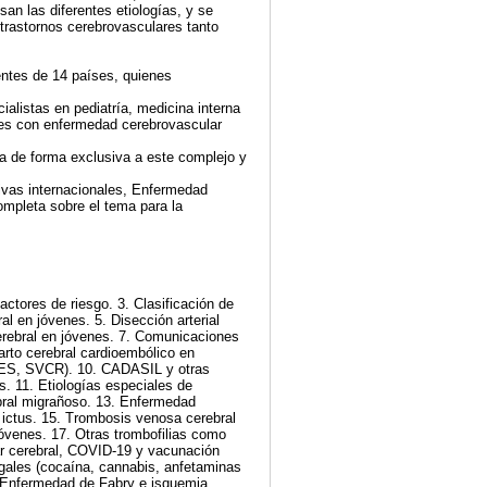
an las diferentes etiologías, y se
 trastornos cerebrovasculares tanto
entes de 14 países, quienes
ialistas en pediatría, medicina interna
nes con enfermedad cerebrovascular
da de forma exclusiva a este complejo y
ivas internacionales, Enfermedad
ompleta sobre el tema para la
ctores de riesgo. 3. Clasificación de
al en jóvenes. 5. Disección arterial
erebral en jóvenes. 7. Comunicaciones
farto cerebral cardioembólico en
PRES, SVCR). 10. CADASIL y otras
 11. Etiologías especiales de
ebral migrañoso. 13. Enfermedad
e ictus. 15. Trombosis venosa cerebral
jóvenes. 17. Otras trombofilias como
ar cerebral, COVID-19 y vacunación
gales (cocaína, cannabis, anfetaminas
. Enfermedad de Fabry e isquemia