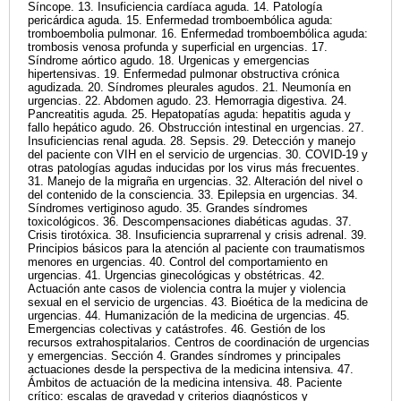
Síncope. 13. Insuficiencia cardíaca aguda. 14. Patología
pericárdica aguda. 15. Enfermedad tromboembólica aguda:
tromboembolia pulmonar. 16. Enfermedad tromboembólica aguda:
trombosis venosa profunda y superficial en urgencias. 17.
Síndrome aórtico agudo. 18. Urgenicas y emergencias
hipertensivas. 19. Enfermedad pulmonar obstructiva crónica
agudizada. 20. Síndromes pleurales agudos. 21. Neumonía en
urgencias. 22. Abdomen agudo. 23. Hemorragia digestiva. 24.
Pancreatitis aguda. 25. Hepatopatías aguda: hepatitis aguda y
fallo hepático agudo. 26. Obstrucción intestinal en urgencias. 27.
Insuficiencias renal aguda. 28. Sepsis. 29. Detección y manejo
del paciente con VIH en el servicio de urgencias. 30. COVID-19 y
otras patologías agudas inducidas por los virus más frecuentes.
31. Manejo de la migraña en urgencias. 32. Alteración del nivel o
del contenido de la consciencia. 33. Epilepsia en urgencias. 34.
Síndromes vertiginoso agudo. 35. Grandes síndromes
toxicológicos. 36. Descompensaciones diabéticas agudas. 37.
Crisis tirotóxica. 38. Insuficiencia suprarrenal y crisis adrenal. 39.
Principios básicos para la atención al paciente con traumatismos
menores en urgencias. 40. Control del comportamiento en
urgencias. 41. Urgencias ginecológicas y obstétricas. 42.
Actuación ante casos de violencia contra la mujer y violencia
sexual en el servicio de urgencias. 43. Bioética de la medicina de
urgencias. 44. Humanización de la medicina de urgencias. 45.
Emergencias colectivas y catástrofes. 46. Gestión de los
recursos extrahospitalarios. Centros de coordinación de urgencias
y emergencias. Sección 4. Grandes síndromes y principales
actuaciones desde la perspectiva de la medicina intensiva. 47.
Ámbitos de actuación de la medicina intensiva. 48. Paciente
crítico: escalas de gravedad y criterios diagnósticos y