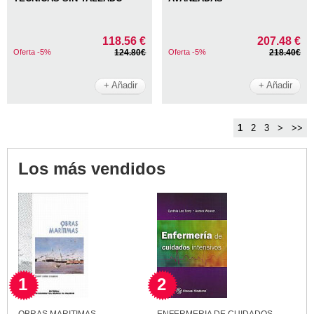
118.56 €
207.48 €
Oferta -5%
124.80€
Oferta -5%
218.40€
+ Añadir
+ Añadir
1
2
3
>
>>
Los más vendidos
1
2