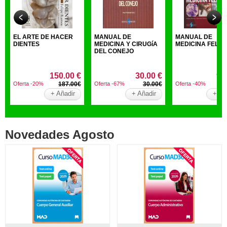
EL ARTE DE HACER
MANUAL DE
MANUAL DE
DIENTES
MEDICINA Y CIRUGíA
MEDICINA FELIN
DEL CONEJO
150.00 €
30.00 €
90
Oferta -20%
187.00€
Oferta -67%
30.00€
Oferta -40%
15
+ Añadir
+ Añadir
+ Añ
Novedades Agosto