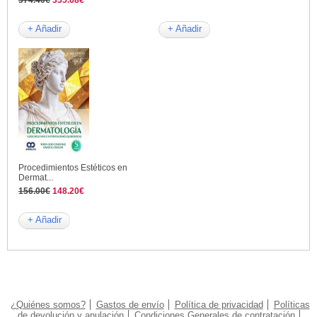
374.40€
355.68€
+ Añadir
+ Añadir
Procedimientos Estéticos en
Dermat...
156.00€
148.20€
+ Añadir
¿Quiénes somos?
Gastos de envío
Política de privacidad
Políticas
de devolución y anulación
Condiciones Generales de contratación