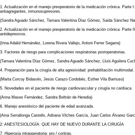
1. Actualización en el manejo preoperatorio de la medicación crónica. Parte I:
antiagregantes, inmunosupresores.
(Sandra Aguado Sánchez, Tamara Valentina Díaz Gómez, Saida Sánchez Na
2. Actualización en el manejo preoperatorio de la medicación crónica. Parte II:
antidepresivos.
(Irina Adalid Hernández, Lorena Rivera Vallejo, Antoni Ferrer Segarra)
3. Factores de riesgo para complicaciones respiratorias postoperatorias.
(Tamara Valentina Díaz Gómez, Sandra Aguado Sánchez, Lluís Aguilera Cuchi
4. Preparación para la cirugía de alta agresividad: prehabilitación multimodal.
(Marta Corcoy Bidasolo, Jesús Carazo Cordobés, Esther Vila Barriuso)
5. Novedades en el paciente de riesgo cardiovascular y cirugía no cardíaca.
(Anna Mases Fernández, Sandra Beltrán de Heredia)
6. Manejo anestésico del paciente de edad avanzada.
(Aina Serrallonga Castells, Adriana Vilches García, Juan Carlos Álvarez Garc
2: ANESTESIOLOGÍA: QUE HAY DE NUEVO DURANTE LA CIRUGÍA
7. Hiperoxia intraoperatoria: pro / contras.