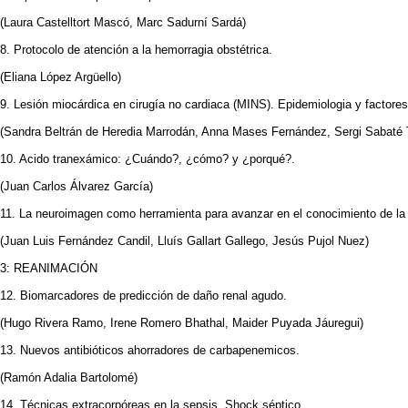
(Laura Castelltort Mascó, Marc Sadurní Sardá)
8. Protocolo de atención a la hemorragia obstétrica.
(Eliana López Argüello)
9. Lesión miocárdica en cirugía no cardiaca (MINS). Epidemiologia y factores
(Sandra Beltrán de Heredia Marrodán, Anna Mases Fernández, Sergi Sabaté 
10. Acido tranexámico: ¿Cuándo?, ¿cómo? y ¿porqué?.
(Juan Carlos Álvarez García)
11. La neuroimagen como herramienta para avanzar en el conocimiento de la
(Juan Luis Fernández Candil, Lluís Gallart Gallego, Jesús Pujol Nuez)
3: REANIMACIÓN
12. Biomarcadores de predicción de daño renal agudo.
(Hugo Rivera Ramo, Irene Romero Bhathal, Maider Puyada Jáuregui)
13. Nuevos antibióticos ahorradores de carbapenemicos.
(Ramón Adalia Bartolomé)
14. Técnicas extracorpóreas en la sepsis. Shock séptico.