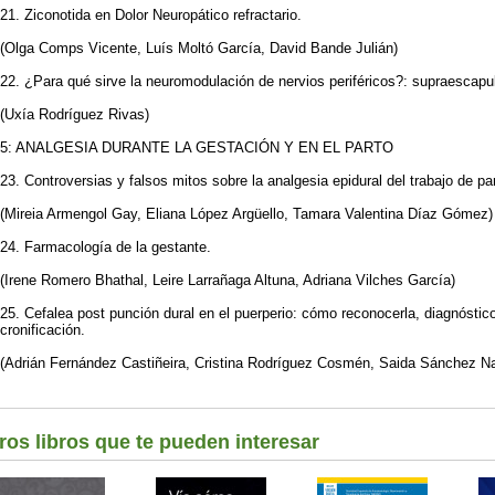
21. Ziconotida en Dolor Neuropático refractario.
(Olga Comps Vicente, Luís Moltó García, David Bande Julián)
22. ¿Para qué sirve la neuromodulación de nervios periféricos?: supraescapu
(Uxía Rodríguez Rivas)
5: ANALGESIA DURANTE LA GESTACIÓN Y EN EL PARTO
23. Controversias y falsos mitos sobre la analgesia epidural del trabajo de par
(Mireia Armengol Gay, Eliana López Argüello, Tamara Valentina Díaz Gómez)
24. Farmacología de la gestante.
(Irene Romero Bhathal, Leire Larrañaga Altuna, Adriana Vilches García)
25. Cefalea post punción dural en el puerperio: cómo reconocerla, diagnóstico 
cronificación.
(Adrián Fernández Castiñeira, Cristina Rodríguez Cosmén, Saida Sánchez N
ros libros que te pueden interesar