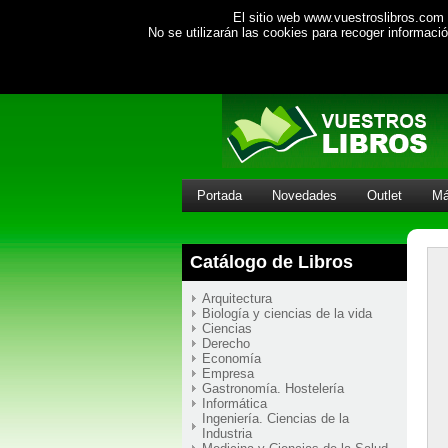
El sitio web www.vuestroslibros.com 
No se utilizarán las cookies para recoger informac
Portada
Novedades
Outlet
Má
Catálogo de Libros
Arquitectura
Biología y ciencias de la vida
Ciencias
Derecho
Economía
Empresa
Gastronomía. Hostelería
Informática
Ingeniería. Ciencias de la
Industria