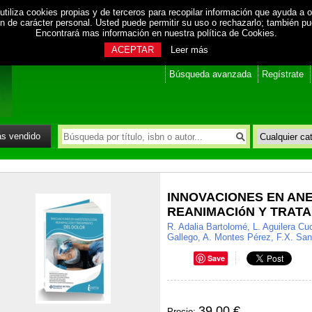
utiliza cookies propias y de terceros para recopilar información que ayuda a o
ión de carácter personal. Usted puede permitir su uso o rechazarlo; también p
Encontrará mas información en nuestra
política de Cookies
.
ACEPTAR
Leer más
Búsqueda avanzada
Regístrate
s vendido
INNOVACIONES EN ANE
REANIMACIóN Y TRAT
R. Adalia Bartolomé, L. Aguilera Cuc
Gallego, A. Montes Pérez, F.X. Sant
Save
39.00 €
Precio: