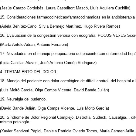
(Jesús Carazo Cordobés, Laura Castelltort Mascó, Lluís Aguilera Cuchillo)
15. Consideraciones farmacocinéticas/farmacodinámicas en la antibioterapia d
(Adela Benítez-Cano, Silvia Bermejo Martínez, Hugo Rivera Ramos)
16. Evaluación de la congestión venosa con ecografía: POCUS VExUS Scor
(Marta Antelo Adran, Antonio Ferraroni)
17. Novedades en el manejo perioperatorio del paciente con enfermedad hepá
(Lidia Canillas Alaves, José Antonio Carrión Rodriguez)
4: TRATAMIENTO DEL DOLOR
18. Manejo del paciente con dolor oncológico de difícil control: del hospital a 
(Luis Moltó García, Olga Comps Vicente, David Bande Julián)
19. Neuralgia del pudendo.
(David Bande Julián, Olga Comps Vicente, Luis Moltó García)
20. Síndrome de Dolor Regional Complejo, Distrofia, Sudeck, Causalgia… di
misma patología.
(Xavier Santiveri Papiol, Daniela Patricia Oviedo Torres, María Carmen Arill