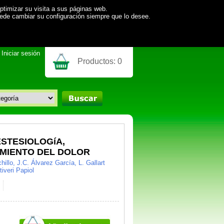
ptimizar su visita a sus páginas web.
uede cambiar su configuración siempre que lo desee.
Iniciar sesión
Productos:
0
STESIOLOGíA,
AMIENTO DEL DOLOR
hillo, J.C. Álvarez García, L. Gallart
iveri Papiol