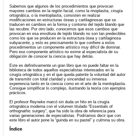
Sabemos que algunos de los procedimientos que provocan
mayores cambios en la región facial, como la rinoplastia, cirugía
ortognática, o la mentoplastia, consisten en realizar
modificaciones en estructuras óseas y cartilaginosas que se
traducen en cambios en la forma y contorno del tejido blando que
las recubre. Por otro lado, conocemos que esos cambios que
provocan en esa envoltura de tejido blando no son tan predecibles
como los que se producen en la estructura ósea y cartilaginosa
subyacente, y esto es precisamente lo que confiere a estos
procedimientos un componente artístico muy difícil de dominar.
Pero ese componente artístico no exime al especialista de su
obligación de conocer la ciencia que hay detrás.
Este es definitivamente un gran libro que no puede faltar en la
biblioteca de todos aquellos especialistas interesados en la
cirugía ortognática y en el que queda patente la voluntad del autor
de transmitir con total claridad y sinceridad su inmensa
experiencia tanto en la ciencia como en el arte de la mentoplastia.
Consigue simplificar lo complejo, ilustrando la teoría con ejemplos
prácticos.
El profesor Reyneke marcó sin duda un hito en la cirugía
ortognática moderna con el volumen titulado “Essentials of
orthognathic surgery”, que ha sido la obra de referencia para
varias generaciones de especialistas. Podríamos decir que con
este libro el autor pone la “guinda en su pastel” y culmina su obra.
Índice