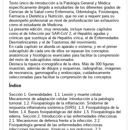
Texto único de introducción a la Patología General y Médica
específicamente dirigido a estudiantes de los diferentes grados de
Ciencias de la Salud como Enfermería, Odontología, Fisioterapia,
Farmacia o Dietética y Nutrición, que no van a requerir para su
desempeño profesional un nivel de profundización tan exhaustivo
como el estudiante de Medicina.
La presente edición, muy renovada, incluye nuevos capítulos
como el de Infección por SAR-CoV 2, el Hepatitis agudas y
crónicas que sustituye al de Hepatitis vírica, el de Enfermedades
Desmielinizantes y el de Trastornos del movimiento.
En cada capítulo se aborda un aparato o sistema, y en el primer
subcapítulo de cada uno de ellos se repasan los conceptos
anatómicos y fisiológicos esenciales para facilitar la comprensión
del resto de subcapítulos relacionados.
Destaca la riqueza iconográfica de la obra. Más de 300 figuras
muestran, además de dibujos y esquemas, radiografías, imágenes
de resonancia, gammagrafía y endoscopia, cuidadosamente
seleccionadas para facilitar la comprensión de los conceptos.
Índice
Sección 1. Generalidades. 1.1. Lesión y muerte celular.
Mecanismos de adaptación celular. Introducción a la patología
tumoral. 1.2. Fisiopatología de la inflamación. Síndorme de
respuesta inflamatoria sistémica (SIRS). 1.3. Fisiopatología de la
fiebre. 1.4. Bases fisiopatológicas del dolor. 1.5. Fisiopatología del
edema. Sección 2. Introducción a las enfermedades infecciosas.
2.1. Mecanismos de defensa frente a la infección. 2.2.
Fisiopatología general de las enfermedades infecciosas.
Infecciones bacterianas, fúngicas y por protozoos. 2.3.