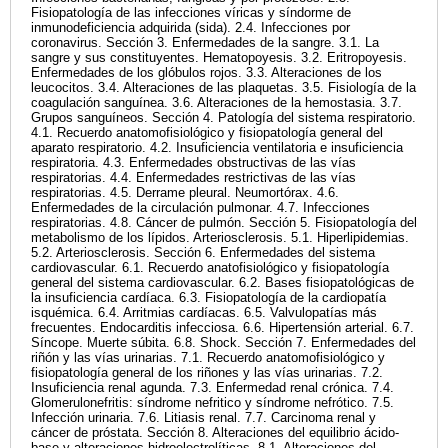
Fisiopatología de las infecciones víricas y síndorme de
inmunodeficiencia adquirida (sida). 2.4. Infecciones por
coronavirus. Sección 3. Enfermedades de la sangre. 3.1. La
sangre y sus constituyentes. Hematopoyesis. 3.2. Eritropoyesis.
Enfermedades de los glóbulos rojos. 3.3. Alteraciones de los
leucocitos. 3.4. Alteraciones de las plaquetas. 3.5. Fisiología de la
coagulación sanguínea. 3.6. Alteraciones de la hemostasia. 3.7.
Grupos sanguíneos. Sección 4. Patología del sistema respiratorio.
4.1. Recuerdo anatomofisiológico y fisiopatología general del
aparato respiratorio. 4.2. Insuficiencia ventilatoria e insuficiencia
respiratoria. 4.3. Enfermedades obstructivas de las vías
respiratorias. 4.4. Enfermedades restrictivas de las vías
respiratorias. 4.5. Derrame pleural. Neumortórax. 4.6.
Enfermedades de la circulación pulmonar. 4.7. Infecciones
respiratorias. 4.8. Cáncer de pulmón. Sección 5. Fisiopatología del
metabolismo de los lípidos. Arteriosclerosis. 5.1. Hiperlipidemias.
5.2. Arteriosclerosis. Sección 6. Enfermedades del sistema
cardiovascular. 6.1. Recuerdo anatofisiológico y fisiopatología
general del sistema cardiovascular. 6.2. Bases fisiopatológicas de
la insuficiencia cardíaca. 6.3. Fisiopatología de la cardiopatía
isquémica. 6.4. Arritmias cardíacas. 6.5. Valvulopatías más
frecuentes. Endocarditis infecciosa. 6.6. Hipertensión arterial. 6.7.
Síncope. Muerte súbita. 6.8. Shock. Sección 7. Enfermedades del
riñón y las vías urinarias. 7.1. Recuerdo anatomofisiológico y
fisiopatología general de los riñones y las vías urinarias. 7.2.
Insuficiencia renal agunda. 7.3. Enfermedad renal crónica. 7.4.
Glomerulonefritis: síndrome nefritico y síndrome nefrótico. 7.5.
Infección urinaria. 7.6. Litiasis renal. 7.7. Carcinoma renal y
cáncer de próstata. Sección 8. Alteraciones del equilibrio ácido-
base y alteraciones hidroelectrolíticas. 8.1. Alteraciones del