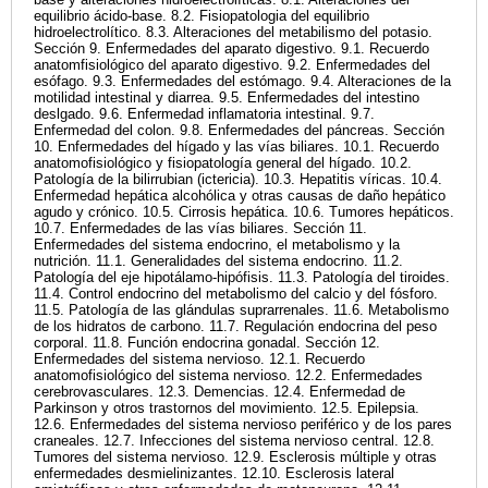
equilibrio ácido-base. 8.2. Fisiopatologia del equilibrio
hidroelectrolítico. 8.3. Alteraciones del metabilismo del potasio.
Sección 9. Enfermedades del aparato digestivo. 9.1. Recuerdo
anatomfisiológico del aparato digestivo. 9.2. Enfermedades del
esófago. 9.3. Enfermedades del estómago. 9.4. Alteraciones de la
motilidad intestinal y diarrea. 9.5. Enfermedades del intestino
deslgado. 9.6. Enfermedad inflamatoria intestinal. 9.7.
Enfermedad del colon. 9.8. Enfermedades del páncreas. Sección
10. Enfermedades del hígado y las vías biliares. 10.1. Recuerdo
anatomofisiológico y fisiopatología general del hígado. 10.2.
Patología de la bilirrubian (ictericia). 10.3. Hepatitis víricas. 10.4.
Enfermedad hepática alcohólica y otras causas de daño hepático
agudo y crónico. 10.5. Cirrosis hepática. 10.6. Tumores hepáticos.
10.7. Enfermedades de las vías biliares. Sección 11.
Enfermedades del sistema endocrino, el metabolismo y la
nutrición. 11.1. Generalidades del sistema endocrino. 11.2.
Patología del eje hipotálamo-hipófisis. 11.3. Patología del tiroides.
11.4. Control endocrino del metabolismo del calcio y del fósforo.
11.5. Patología de las glándulas suprarrenales. 11.6. Metabolismo
de los hidratos de carbono. 11.7. Regulación endocrina del peso
corporal. 11.8. Función endocrina gonadal. Sección 12.
Enfermedades del sistema nervioso. 12.1. Recuerdo
anatomofisiológico del sistema nervioso. 12.2. Enfermedades
cerebrovasculares. 12.3. Demencias. 12.4. Enfermedad de
Parkinson y otros trastornos del movimiento. 12.5. Epilepsia.
12.6. Enfermedades del sistema nervioso periférico y de los pares
craneales. 12.7. Infecciones del sistema nervioso central. 12.8.
Tumores del sistema nervioso. 12.9. Esclerosis múltiple y otras
enfermedades desmielinizantes. 12.10. Esclerosis lateral