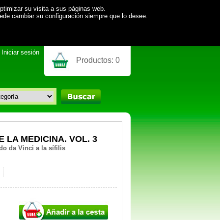
ptimizar su visita a sus páginas web.
uede cambiar su configuración siempre que lo desee.
Iniciar sesión
Productos:
0
 LA MEDICINA. VOL. 3
 da Vinci a la sífilis