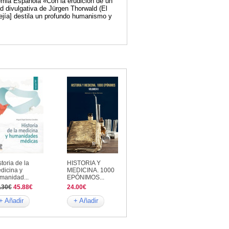
emia Española «Con la erudición de un
d divulgativa de Jürgen Thorwald (El
 Mejía] destila un profundo humanismo y
storia de la
HISTORIA Y
dicina y
MEDICINA. 1000
manidad...
EPÓNIMOS...
.30€
45.88€
24.00€
+ Añadir
+ Añadir