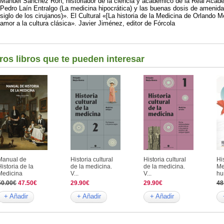
Manuel Sánchez Ron, historiador de la ciencia y académico de la Real Acad
Pedro Laín Entralgo (La medicina hipocrática) y las buenas dosis de amenida
siglo de los cirujanos)». El Cultural «[La historia de la Medicina de Orlando
amor a la cultura clásica». Javier Jiménez, editor de Fórcola
ros libros que te pueden interesar
Manual de
Historia cultural
Historia cultural
Hi
Historia de la
de la medicina.
de la medicina.
Me
Medicina
V...
V...
hu
50.00€
47.50€
29.90€
29.90€
48
+ Añadir
+ Añadir
+ Añadir