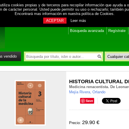
utiliza cookies propias y de terceros para recopilar información que ayuda a o
ión de carácter personal. Usted puede permitir su uso o rechazarlo; también p
Encontrará mas información en nuestra
política de Cookies
.
ACEPTAR
Leer más
Búsqueda avanzada
Regístrate
s vendido
HISTORIA CULTURAL DE
Medicina renacentista. De Leonardo
Mejía Rivera, Orlando
Save
29.90 €
Precio: