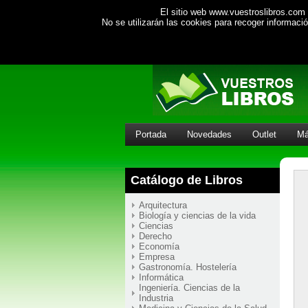
El sitio web www.vuestroslibros.com 
No se utilizarán las cookies para recoger informac
Portada
Novedades
Outlet
Má
Catálogo de Libros
Arquitectura
Biología y ciencias de la vida
Ciencias
Derecho
Economía
Empresa
Gastronomía. Hostelería
Informática
Ingeniería. Ciencias de la
Industria