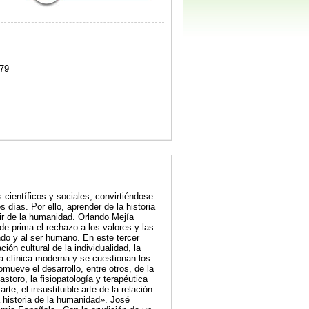
79
 científicos y sociales, convirtiéndose
 días. Por ello, aprender de la historia
ir de la humanidad. Orlando Mejía
e prima el rechazo a los valores y las
do y al ser humano. En este tercer
ón cultural de la individualidad, la
ia clínica moderna y se cuestionan los
mueve el desarrollo, entre otros, de la
storo, la fisiopatología y terapéutica
te, el insustituible arte de la relación
 historia de la humanidad». José