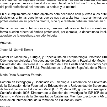
correcta praxis, versa sobre el documento legal de la Historia Clínica, hacie
del perfil profesional del dentista, la actitud y la aptitud.
En el cumplimiento de estos objetivos será necesario abrir puertas a los crit
decisiones ante las cuestiones que se nos van a plantear; razonamientos que
profesionales en su práctica directa, sino que también deberán tenerlas en c
Visualizamos, en un futuro cercano, cambios radicales en todos los sentidos
forma pueden afectar al ámbito profesional, por ejemplo, la denominada Intelige
abordaje de la enseñanza en odontología.
Autores:
Josep M. Ustrell Torrent
Doctor en Medicina y Cirugía, y Especialista en Estomatología. Profesor Tit
Odontoestomatología y Vicedecano de Odontología de la Facultat de Medicina
Universidad de Barcelona (UB). Miembro del Oral Health and Masticatory Sy
Research Institute-IDIBELL). Presidente de la Sección Española de la Pierr
Maria Rosa Buxarrais Estrada
Doctora en Pedagogía y Licenciada en Psicología. Catedrática de Universida
de la Educación de la Facultad de Educación de la Universidad de Barcelona 
de Investigación en Educación Moral (GREM) de la UB, grupo de investigació
Cataluña desde 1995. Directora de la Sección de Investigación IDP-ICE de la
Civismo y Valores de la Generalitat de Catalunya. Miembro Electo de la AME 
asociación internacional de la temática de Educación Moral.