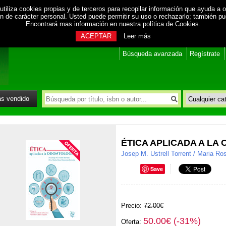
utiliza cookies propias y de terceros para recopilar información que ayuda a o
ión de carácter personal. Usted puede permitir su uso o rechazarlo; también p
Encontrará mas información en nuestra
política de Cookies
.
ACEPTAR
Leer más
Búsqueda avanzada
Regístrate
s vendido
ÉTICA APLICADA A LA
Josep M. Ustrell Torrent / Maria Ro
Save
Precio:
72.00€
50.00€ (-31%)
Oferta: