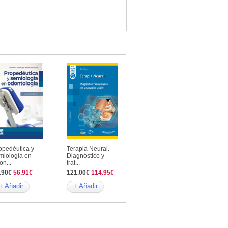
opedéutica y
Terapia Neural.
miología en
Diagnóstico y
on...
trat...
.90€
56.91€
121.00€
114.95€
+ Añadir
+ Añadir