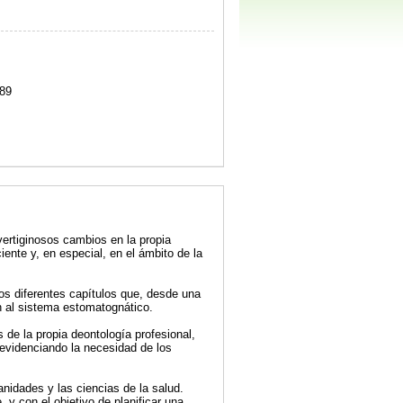
89
vertiginosos cambios en la propia
iente y, en especial, en el ámbito de la
los diferentes capítulos que, desde una
n al sistema estomatognático.
 de la propia deontología profesional,
y evidenciando la necesidad de los
nidades y las ciencias de la salud.
 y con el objetivo de planificar una