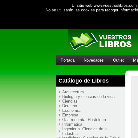
El sitio web www.vuestroslibros.com 
No se utilizarán las cookies para recoger informac
Portada
Novedades
Outlet
Má
Catálogo de Libros
Arquitectura
Biología y ciencias de la vida
Ciencias
Derecho
Economía
Empresa
Gastronomía. Hostelería
Informática
Ingeniería. Ciencias de la
Industria