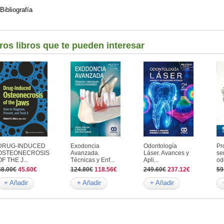
Bibliografía
ros libros que te pueden interesar
DRUG-INDUCED
Exodoncia
Odontología
Pr
OSTEONECROSIS
Avanzada.
Láser. Avances y
se
OF THE J...
Técnicas y Enf...
Apli...
od
48.00€
45.60€
124.80€
118.56€
249.60€
237.12€
59
+ Añadir
+ Añadir
+ Añadir