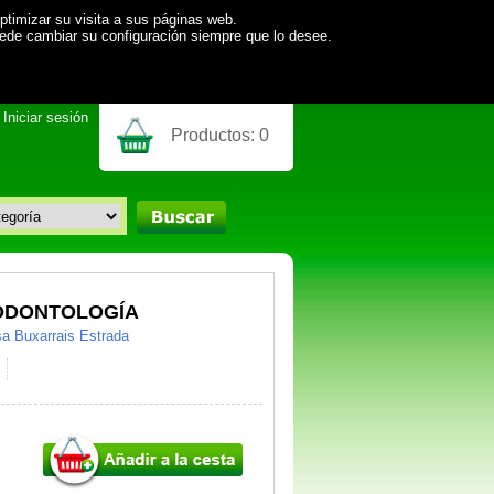
ptimizar su visita a sus páginas web.
uede cambiar su configuración siempre que lo desee.
Iniciar sesión
Productos:
0
 ODONTOLOGÍA
sa Buxarrais Estrada