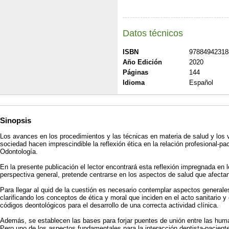
Datos técnicos
ISBN
97884942318
Año Edición
2020
Páginas
144
Idioma
Español
Sinopsis
Los avances en los procedimientos y las técnicas en materia de salud y los 
sociedad hacen imprescindible la reflexión ética en la relación profesional-pac
Odontología.
En la presente publicación el lector encontrará esta reflexión impregnada en 
perspectiva general, pretende centrarse en los aspectos de salud que afecta
Para llegar al quid de la cuestión es necesario contemplar aspectos generales
clarificando los conceptos de ética y moral que inciden en el acto sanitario 
códigos deontológicos para el desarrollo de una correcta actividad clínica.
Además, se establecen las bases para forjar puentes de unión entre las huma
Pero uno de los aspectos fundamentales para la interacción dentista-paciente,